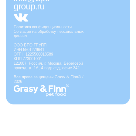
group.ru
Политика конфиденциальности
Согласие на обработку персональных
данных
ООО БПО ГРУПП
ИНН 5501279641
ОГРН 1225500018589
КПП 773001001
121087, Россия, г. Москва, Береговой
проезд, д. 1А, 4 подъезд, офис 342
Все права защищены Grasy & Finn® /
2026