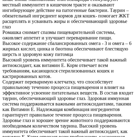
местный иммунитет в кишечном тракте и оказывают
ингибирующее действие на патогенные бактерии. Таурин –
обязательный ингредиент кормов для кошек- помогает ЖКТ
расщеплять и усваивать жиры и обеспечивающий здоровье
глаз
Ромашка снимает спазмы пищеварительной системы,
оживляет аппетит и улучшает переваривание пищи.
Высокое содержание сбалансированных омега - 3 и омега – 6
жирных кислот, цинка и биотина обеспечивают блестящую
шерсть и здоровую кожу питомца
Высокий уровень иммунитета обеспечивает такой важный
антиоксидант, как витамин Е. Корм отвечает всем
требованиям, касающихся стерилизованных кошек и
кастрированных котов.
Содержит переваримую клетчатку, что способствует
правильному течению процесса пищеварения и влияет на
эффективное усвоение питательных веществ. В состав входит
таурин, обеспечивающий здоровье глаз. Здоровая иммунная
система поддерживается важными антиоксидантами, такими
как Витамин Е. Надлежащая комбинация ингредиентов
гарантирует правильное течение процесса пищеварения.
Здоровье глаз и хорошее зрение животного поддерживаются
необходимым количеством таурина. Высокий уровень
иммунитета обеспечивает такой важный антиоксидант, как
витамин Е. Корм отвечает всем требованиям, касающихся