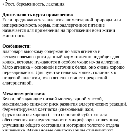
• Рост, беременность, лактация.
Длительность курса применения:
Если предполагается аллергия алиментарной природы или
непереносимость корма, гипоаллергенное питание
назначается для применения на протяжении всей жизни
животного.
Особенности:
Благодаря высокому содержанию мяса ягненка и
легкоусвояемого риса данный корм отлично подойдет для
кошек, которые нуждаются в особом уходе из- за аллергии.
Мясо ягненка – основной источник белка, оно очень хорошо
переваривается. Для чувствительных кошек, склонных к
пищевой аллергии, мясо ягненка станет прекрасной
альтернативой.
Механизм действия:
Белки, обладающие низкой молекулярной массой,
максимально снижают риск развития аллергических реакций.
Ферментируемая клетчатка (свекольный жом,
фруктоолигосахариды) – это основной субстрат для
обеспечения жизнедеятельности микрофлоры кишечника,
улучшения общего состояния и моторики толстого отдела
кишечника. Маннановые олигосахариды стимулируют